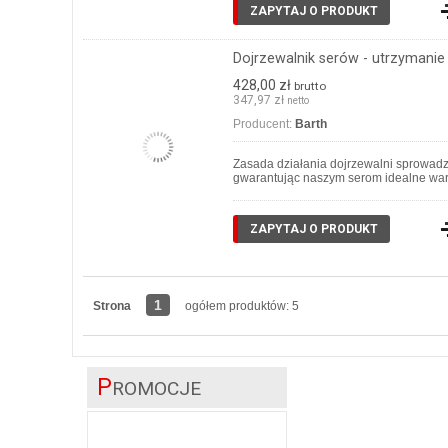
ZAPYTAJ O PRODUKT
Dojrzewalnik serów - utrzymanie
428,00 zł
brutto
347,97 zł
netto
Producent:
Barth
Zasada działania dojrzewalni sprowadz
gwarantując naszym serom idealne warun
ZAPYTAJ O PRODUKT
1
Strona
ogółem produktów: 5
P
ROMOCJE