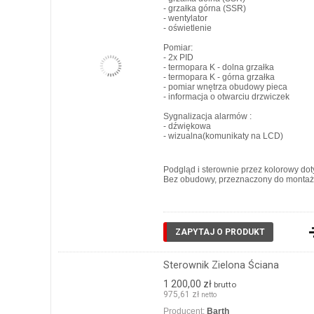
- grzałka górna (SSR)
- wentylator
- oświetlenie
Pomiar:
- 2x PID
- termopara K - dolna grzałka
- termopara K - górna grzałka
- pomiar wnętrza obudowy pieca
- informacja o otwarciu drzwiczek
Sygnalizacja alarmów :
- dźwiękowa
- wizualna(komunikaty na LCD)
Podgląd i sterownie przez kolorowy dot
Bez obudowy, przeznaczony do montażu
ZAPYTAJ O PRODUKT
Sterownik Zielona Ściana
1 200,00 zł
brutto
975,61 zł
netto
Producent:
Barth