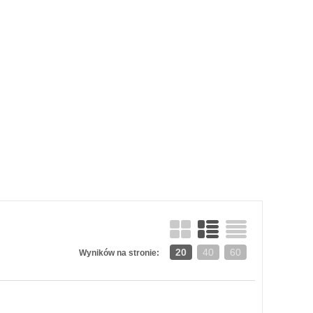
20
40
60
Wyników na stronie: