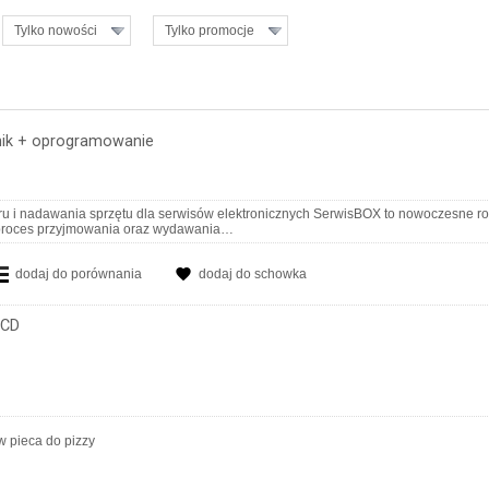
Tylko nowości
Tylko promocje
nik + oprogramowanie
ru i nadawania sprzętu dla serwisów elektronicznych SerwisBOX to nowoczesne r
ć proces przyjmowania oraz wydawania…
dodaj do porównania
dodaj do schowka
LCD
w pieca do pizzy