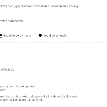
netową oferujący czasowe doświetlanie i nawadnianie uprawy.
i zmian parametrów
dodaj do porównania
dodaj do schowka
ć WIFI 240V
cą smartfonu lub komputera
etowym
emu bez konieczności zakupu centrali i całego okablowania
onieczności instalacji okablowania