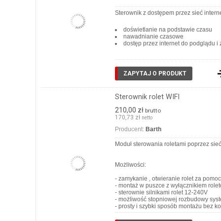
Sterownik z dostępem przez sieć inter
doświetlanie na podstawie czasu
nawadnianie czasowe
dostęp przez internet do podglądu 
ZAPYTAJ O PRODUKT
Sterownik rolet WIFI
210,00 zł
brutto
170,73 zł
netto
Producent:
Barth
Moduł sterowania roletami poprzez sie
Możliwości:
- zamykanie , otwieranie rolet za pomo
- montaż w puszce z wyłącznikiem rol
- sterownie silnikami rolet 12-240V
- możliwość stopniowej rozbudowy syst
- prosty i szybki sposób montażu bez k