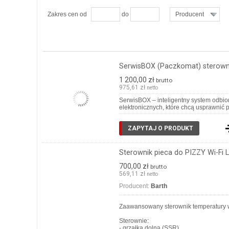
Zakres cen od
do
Producent
SerwisBOX (Paczkomat) sterow
1 200,00 zł
brutto
975,61 zł
netto
SerwisBOX – inteligentny system odbio
elektronicznych, które chcą usprawni
ZAPYTAJ O PRODUKT
Sterownik pieca do PIZZY Wi-Fi 
700,00 zł
brutto
569,11 zł
netto
Producent:
Barth
Zaawansowany sterownik temperatury 
Sterownie:
- grzałka dolna (SSR)