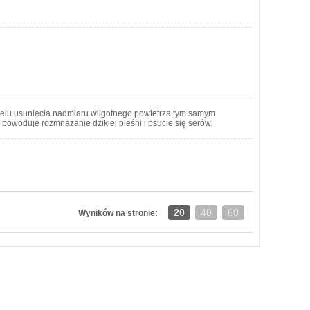
 celu usunięcia nadmiaru wilgotnego powietrza tym samym
powoduje rozmnazanie dzikiej pleśni i psucie się serów.
20
40
60
Wyników na stronie: