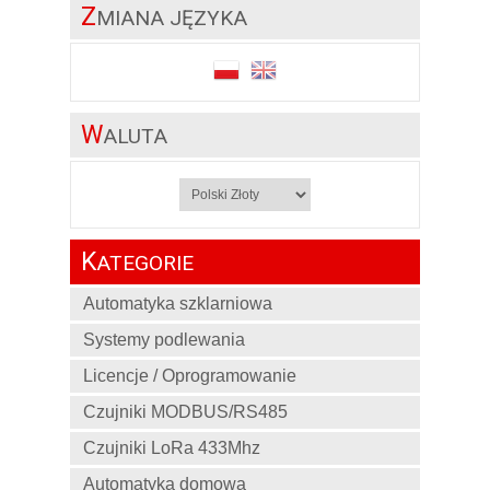
Z
MIANA JĘZYKA
W
ALUTA
K
ATEGORIE
Automatyka szklarniowa
Systemy podlewania
Licencje / Oprogramowanie
Czujniki MODBUS/RS485
Czujniki LoRa 433Mhz
Automatyka domowa