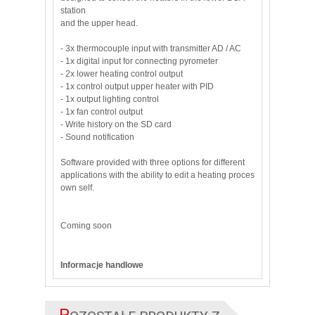
station
and
the upper
head
.
-
3x
thermocouple input
with transmitter
AD /
AC
-
1x
digital input
for connecting
pyrometer
-
2x
lower
heating
control output
-
1x
control output
upper
heater
with PID
-
1x
output
lighting control
-
1x
fan
control output
- Write
history
on the SD card
-
Sound notification
Software
provided with
three
options for
different
applications
with the ability
to edit a
heating
proces
own self.
Coming soon
Informacje handlowe