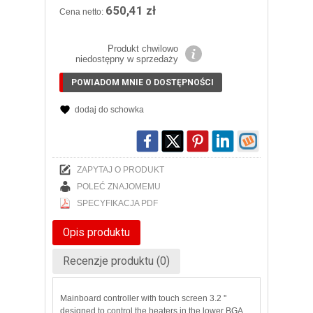
650,41 zł
Cena netto:
Produkt chwilowo
niedostępny w sprzedaży
POWIADOM MNIE O DOSTĘPNOŚCI
dodaj do schowka
ZAPYTAJ O PRODUKT
POLEĆ ZNAJOMEMU
SPECYFIKACJA PDF
Opis produktu
Recenzje produktu (0)
Mainboard controller
with touch screen
3.2
''
designed to control the
heaters
in
the lower
BGA