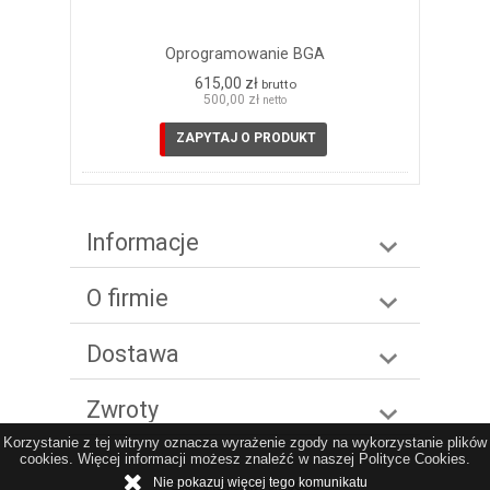
Oprogramowanie BGA
615,00 zł
brutto
500,00 zł
netto
ZAPYTAJ O PRODUKT
Informacje
O firmie
Dostawa
Zwroty
Korzystanie z tej witryny oznacza wyrażenie zgody na wykorzystanie plików
cookies. Więcej informacji możesz znaleźć w naszej Polityce Cookies.
Nie pokazuj więcej tego komunikatu
Sklep internetowy shopGold