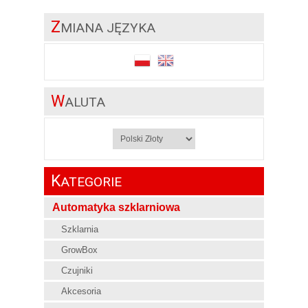
Z
MIANA JĘZYKA
W
ALUTA
K
ATEGORIE
Automatyka szklarniowa
Szklarnia
GrowBox
Czujniki
Akcesoria