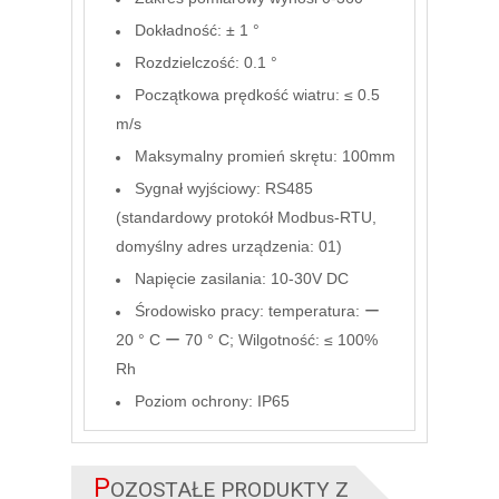
Dokładność: ± 1 °
Rozdzielczość: 0.1 °
Początkowa prędkość wiatru: ≤ 0.5
m/s
Maksymalny promień skrętu: 100mm
Sygnał wyjściowy:
RS485
(standardowy protokół Modbus-RTU,
domyślny adres urządzenia: 01)
Napięcie zasilania: 10-30V DC
Środowisko pracy: temperatura: ー
20 ° C ー 70 ° C; Wilgotność: ≤ 100%
Rh
Poziom ochrony: IP65
P
OZOSTAŁE PRODUKTY Z