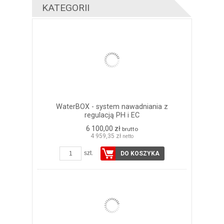
KATEGORII
WaterBOX - system nawadniania z
regulacją PH i EC
6 100,00 zł
brutto
4 959,35 zł
netto
szt.
DO KOSZYKA