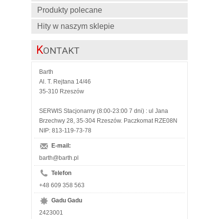
Produkty polecane
Hity w naszym sklepie
K
ONTAKT
Barth
Al. T. Rejtana 14/46
35-310 Rzeszów
SERWIS Stacjonarny (8:00-23:00 7 dni) : ul Jana
Brzechwy 28, 35-304 Rzeszów. Paczkomat RZE08N
NIP: 813-119-73-78
E-mail:
barth@barth.pl
Telefon
+48 609 358 563
Gadu Gadu
2423001