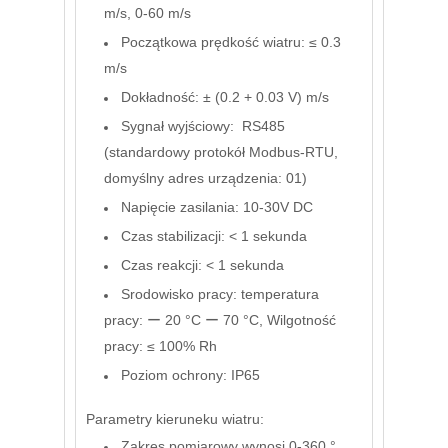
m/s, 0-60 m/s
Początkowa prędkość wiatru: ≤ 0.3
m/s
Dokładność: ± (0.2 + 0.03 V) m/s
Sygnał wyjściowy:
RS485
(standardowy protokół Modbus-RTU,
domyślny adres urządzenia: 01)
Napięcie zasilania: 10-30V DC
Czas stabilizacji: < 1 sekunda
Czas reakcji: < 1 sekunda
Srodowisko pracy: temperatura
pracy: ー 20 °C ー 70 °C
,
Wilgotność
pracy: ≤ 100% Rh
Poziom ochrony: IP65
Parametry kieruneku wiatru:
Zakres pomiarowy wynosi 0-360 °